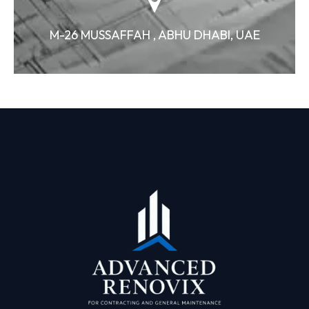
M-26 MUSSAFFAH , ABHU DHABI, UAE