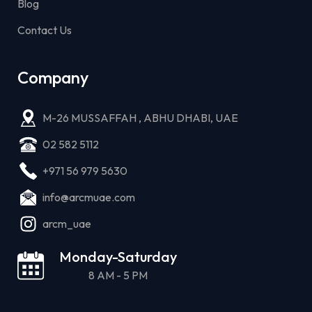
Blog
Contact Us
Company
M-26 MUSSAFFAH , ABHU DHABI, UAE
02 582 5112
+971 56 979 5630
info@arcmuae.com
arcm_uae
Monday-Saturday
8 AM - 5 PM